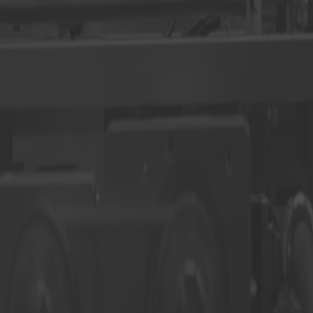
Spellatura/Laser
La spellatura di fili di rame smaltato