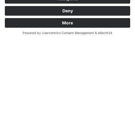
Sistemi a tavola
rotante indexata
LJU Sondermaschinenbau GmbH produce da anni
tavole rotanti per l'industria della produzione di bobine,