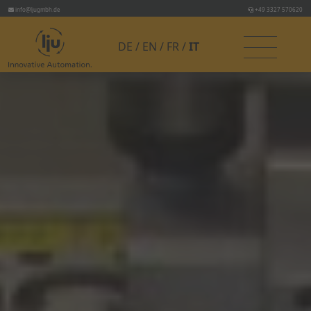
info@ljugmbh.de
+49 3327 570620
DE
EN
FR
IT