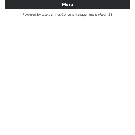
Nastratrice BG 302
Das Bandagiergerät BG 302 dienst zum automatischen
Isolieren elektrischer Wicklungen von Spulen mit
selbstklebenden Bändern. Durch das Verfahren werden
Bandspannung und Bandlauf über eine Optik
zuverlässig überwacht und kontinuierlich geregelt. Alle
Bandagierparameter sind über komfortabel gestaltete
Menues frei programmierbar. Spulenspezifische Teile,