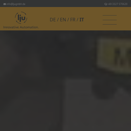
info@ljugmbh.de
+49 3327 570620
DE
EN
FR
IT