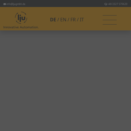
info@ljugmbh.de
+49 3327 570620
DE
EN
FR
IT